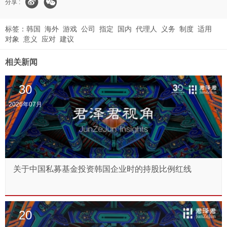
分享 :
标签：
韩国
海外
游戏
公司
指定
国内
代理人
义务
制度
适用
对象
意义
应对
建议
相关新闻
30
2026年07月
关于中国私募基金投资韩国企业时的持股比例红线
20