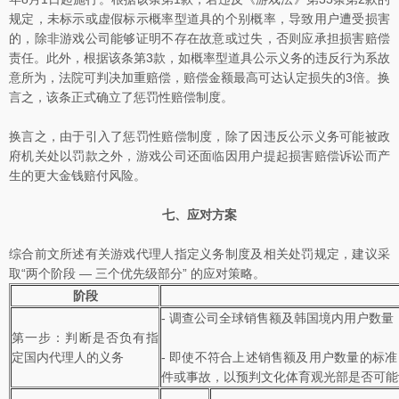
规定，未标示或虚假标示概率型道具的个别概率，导致用户遭受损害
的，除非游戏公司能够证明不存在故意或过失，否则应承担损害赔偿
责任。此外，根据该条第3款，如概率型道具公示义务的违反行为系故
意所为，法院可判决加重赔偿，赔偿金额最高可达认定损失的3倍。换
言之，该条正式确立了惩罚性赔偿制度。
换言之，由于引入了惩罚性赔偿制度，除了因违反公示义务可能被政
府机关处以罚款之外，游戏公司还面临因用户提起损害赔偿诉讼而产
生的更大金钱赔付风险。
七、应对方案
综合前文所述有关游戏代理人指定义务制度及相关处罚规定，建议采
取“两个阶段 — 三个优先级部分” 的应对策略。
阶段
- 调查公司全球销售额及韩国境内用户数
第一步：判断是否负有指
定国内代理人的义务
- 即使不符合上述销售额及用户数量的标
件或事故，以预判文化体育观光部是否可能