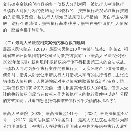
文书确定金钱给付内容的多个债权人分别对同一被执行人申请执行，
各债权人对执行标的物均无担保物权的，按照执行法院采取执行措施
的先后顺序受偿。被执行人明知已被采取执行措施，仍自行达成和
解、进行个别清偿，损害执行基本秩序，损害在先申请执行人债权
的，应当承担不利后果。
（二）最高人民法院相关案例的核心裁判规则
最高人民法院在（2019）最高法民终218号“黄某与陈某1、陈某2、福
建省丰泉环保集团有限公司民间借贷纠纷案”（《最高人民法院公报》
2022年第6期）裁判规则“抵销权的行使不得损害第三人的合法权益。
当债权人同时为多个执行案件的被执行人且无实际财产可供清偿他人
债务时，债务人以受让申请执行人对债权人享有的执行债权，主张抵
销债权人债权的，人民法院应对主动债权的取得情况进行审查，防止
主动债权变相获得优先受偿，进而损害其他债权人的利益。债务人受
让的执行债权仍应当在债权人作为被执行人的执行案件中以参与分配
的方式实现，以遏制恶意抵销和维护债权公平受偿的私法秩序”。
最高人民法院（2025）最高法执监141号、（2022）最高法执监407
号、（2025）最高法执监180号案件中，最高人民法院在本院认为部
分均明确指出，被执行人在被执行期间或者被列为失信被执行人后将