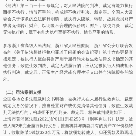
《刑法》第三百一十三条规定，对人民法院的判决、裁定有能力执行
而拒不执行，情节严重的，构成拒不执行判决、裁定罪。全国人大常
委会关于该条的立法解释明确，被执行人隐藏、转移、故意毁损财产
或者无偿转让财产、以明显不合理的低价转让财产，致使判决、裁定
无法执行的，属于有能力执行而拒不执行、情节严重的情形。
参考浙江省高级人民法院、浙江省人民检察院、浙江省公安厅联合发
布的《关于依法惩处拒执犯罪若干问题的会议纪要》第十六条更是直
接规定，被执行人擅自将财产用于履行尚未被生效法律文书确定的其
他债务，致使生效判决、裁定无法履行的，应认定被执行人构成拒不
执行判决、裁定罪，正常生产经营或合理生活支出并向法院报备的除
外。
（二）司法案例支撑
全国各地众多法院裁判文书明确，被执行人在未履行生效判决、裁定
确定义务的情况下，擅自处置财产或优先清偿其他债务，致使生效裁
判无法执行的，构成拒不执行判决、裁定罪，相关裁判规则如下：
上海市黄浦区法院(2021)沪0101刑初253号《刑事判决书》认定，被
告人陈2未完全履行执行义务，擅自将其与前妻共有的房产70%份额转
让，收取陈某1钱款320余万元，将款项划转他人、归还贷款及取现花