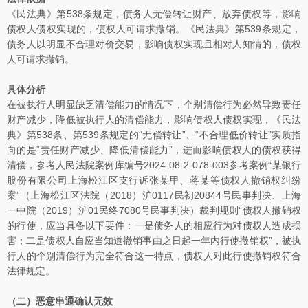
《民法典》第538条规定，债务人无偿转让财产、放弃债权等，影响
债权人债权实现的，债权人可请求撤销。《民法典》第539条规定，
债务人以明显不合理对价交易，影响债权实现且相对人知情的，债权
人可请求撤销。
具体分析
在被执行人明显缺乏清偿能力的情况下，个别清偿行为必然导致责任
财产减少，降低被执行人的清偿能力，影响债权人债权实现，《民法
典》第538条、第539条规定的“无偿转让”、“不合理低价转让”实质指
向的是“责任财产减少、降低清偿能力”，进而影响债权人的债权获得
清偿，参考人民法院案例库编号2024-08-2-078-003参考案例“某银行
股份有限公司上海松江区支行诉张某甲、蒋某等债权人撤销权纠纷
案”（上海松江区法院（2018）沪0117民初20844号民事判决、上海
一中院（2019）沪01民终7080号民事判决）裁判规则“债权人撤销权
的行使，应当具备以下要件：一是债务人的相应行为对债权人造成损
害；二是债权人自应当知道撤销事由之日起一年内行使撤销权”，被执
行人的个别清偿行为完全符合这一特点，债权人对此行使撤销权符合
法律规定。
（二）恶意串通确认无效