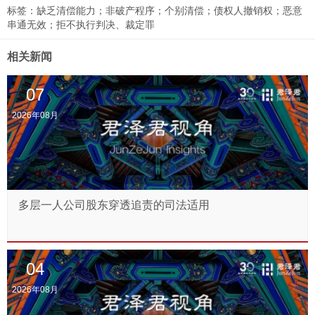
标签：
缺乏清偿能力；非破产程序；个别清偿；债权人撤销权；恶意
串通无效；拒不执行判决、裁定罪
相关新闻
07
2026年08月
多层一人公司股东穿透追责的司法适用
04
2026年08月