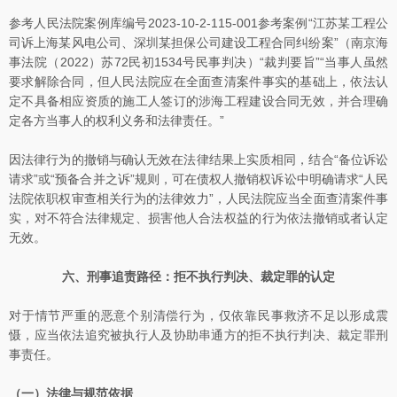
参考人民法院案例库编号2023-10-2-115-001参考案例“江苏某工程公
司诉上海某风电公司、深圳某担保公司建设工程合同纠纷案”（南京海
事法院（2022）苏72民初1534号民事判决）“裁判要旨”“当事人虽然
要求解除合同，但人民法院应在全面查清案件事实的基础上，依法认
定不具备相应资质的施工人签订的涉海工程建设合同无效，并合理确
定各方当事人的权利义务和法律责任。”
因法律行为的撤销与确认无效在法律结果上实质相同，结合“备位诉讼
请求”或“预备合并之诉”规则，可在债权人撤销权诉讼中明确请求“人民
法院依职权审查相关行为的法律效力”，人民法院应当全面查清案件事
实，对不符合法律规定、损害他人合法权益的行为依法撤销或者认定
无效。
六、刑事追责路径：拒不执行判决、裁定罪的认定
对于情节严重的恶意个别清偿行为，仅依靠民事救济不足以形成震
慑，应当依法追究被执行人及协助串通方的拒不执行判决、裁定罪刑
事责任。
（一）法律与规范依据