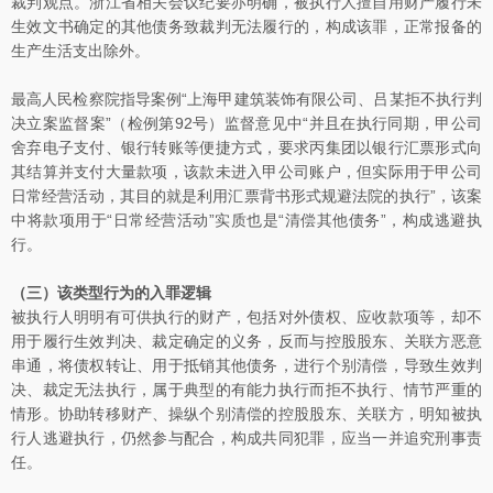
裁判观点。浙江省相关会议纪要亦明确，被执行人擅自用财产履行未
生效文书确定的其他债务致裁判无法履行的，构成该罪，正常报备的
生产生活支出除外。
最高人民检察院指导案例“上海甲建筑装饰有限公司、吕某拒不执行判
决立案监督案”（检例第92号）监督意见中“并且在执行同期，甲公司
舍弃电子支付、银行转账等便捷方式，要求丙集团以银行汇票形式向
其结算并支付大量款项，该款未进入甲公司账户，但实际用于甲公司
日常经营活动，其目的就是利用汇票背书形式规避法院的执行”，该案
中将款项用于“日常经营活动”实质也是“清偿其他债务”，构成逃避执
行。
（三）该类型行为的入罪逻辑
被执行人明明有可供执行的财产，包括对外债权、应收款项等，却不
用于履行生效判决、裁定确定的义务，反而与控股股东、关联方恶意
串通，将债权转让、用于抵销其他债务，进行个别清偿，导致生效判
决、裁定无法执行，属于典型的有能力执行而拒不执行、情节严重的
情形。协助转移财产、操纵个别清偿的控股股东、关联方，明知被执
行人逃避执行，仍然参与配合，构成共同犯罪，应当一并追究刑事责
任。