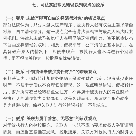
七、司法实践常见错误裁判观点的驳斥
（一）驳斥“未破产即可自由选择清偿对象”的错误观点
部分法院认为，只要未进入破产程序，被执行人就有权自主选择清偿
对象、自主清偿债务。这一观点完全违背法律精神与最高人民法院案
例规则。法律从未赋予被执行人在明显缺乏清偿能力、资不抵债状态
下自由选择清偿的权利，相反，债权平等、公平清偿是基本原则。在
具备破产原因的情况下，即便未破产，被执行人也不得进行个别清
偿，更不得向关联方、控股股东优先清偿。
（二）驳斥“个别清偿未减少责任财产”的错误观点
有判决认为，债权转让加债务抵销只是改变财产形态，没有减少责任
财产，不属于无偿或不合理低价情形。这一观点明显错误。债权转让
后，财产所有权已经转移至受让方，不再属于被执行人的责任财产，
被执行人的清偿能力直接降低，这是客观事实。所谓财产形态改变，
是为逃避执行、偏袒关联方进行的错误辩解，不能成立。
（三）驳斥“关联方属于善意、无恶意”的错误观点
对于被执行人的控股股东、关联方，法院不应当要求债权人举证证明
恶意，而应当直接推定恶意。控股股东、关联方对被执行人的财务状