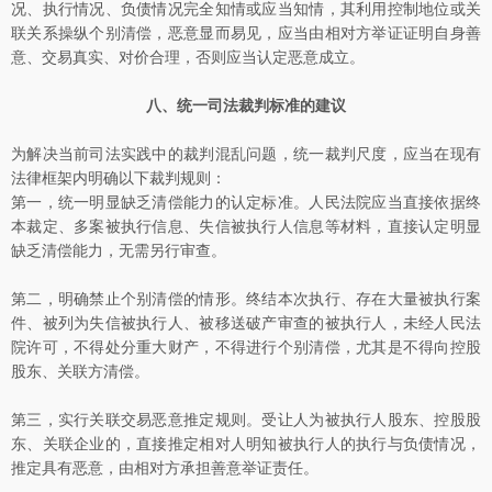
况、执行情况、负债情况完全知情或应当知情，其利用控制地位或关
联关系操纵个别清偿，恶意显而易见，应当由相对方举证证明自身善
意、交易真实、对价合理，否则应当认定恶意成立。
八、统一司法裁判标准的建议
为解决当前司法实践中的裁判混乱问题，统一裁判尺度，应当在现有
法律框架内明确以下裁判规则：
第一，统一明显缺乏清偿能力的认定标准。人民法院应当直接依据终
本裁定、多案被执行信息、失信被执行人信息等材料，直接认定明显
缺乏清偿能力，无需另行审查。
第二，明确禁止个别清偿的情形。终结本次执行、存在大量被执行案
件、被列为失信被执行人、被移送破产审查的被执行人，未经人民法
院许可，不得处分重大财产，不得进行个别清偿，尤其是不得向控股
股东、关联方清偿。
第三，实行关联交易恶意推定规则。受让人为被执行人股东、控股股
东、关联企业的，直接推定相对人明知被执行人的执行与负债情况，
推定具有恶意，由相对方承担善意举证责任。