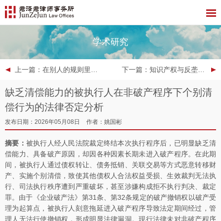
学术研究
上一篇
：在别人的规则里打仗——医疗器械企业出海亚太法律实战手册
下一篇
：知识产权与反垄断月刊 | 2026年4月
缺乏清偿能力的被执行人在非破产程序下个别清
偿行为的法律否定分析
发布日期：2026年05月08日
作者：姚国彬
摘要：
被执行人经人民法院裁定终结本次执行程序后，已明显缺乏清
偿能力、具备破产原因，却因各种因素长期未进入破产程序。在此期
间，被执行人通过债权转让、债务抵销、关联交易等方式恶意转移财
产、实施个别清偿，致使其他债权人合法权益受损、生效裁判无法执
行、司法执行秩序遭到严重破坏，甚至涉嫌构成拒不执行判决、裁定
罪。由于《企业破产法》第31条、第32条规定的破产撤销权以破产受
理为起算点，被执行人刻意拖延进入破产程序导致法定期间经过，管
理人无法行使撤销权，形成明显法律漏洞。现行法律未对非破产程序