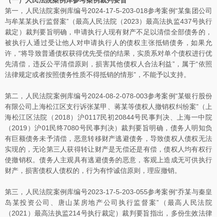
（一）人民法院案例库参考案例裁判要旨
第一，人民法院案例库编号2024-17-5-203-018参考案例“某集团公司
与牟某某执行监督案”（最高人民法院（2023）最高法执监437号执行
裁定）裁判要旨明确，申请执行人现有财产不足以清偿全部债务的，
被执行人通过受让他人对申请执行人的债权主张抵销债务，如果允
许，“将导致普通债权获得优先受偿的结果，实质系对单个债权进行优
先清偿，违反公平清偿原则，损害其他债权人合法利益”，属于“依照
法律规定或者按照债务性质不得抵销的情形”，不能予以支持。
第二，人民法院案例库编号2024-08-2-078-003参考案例“某银行股份
有限公司上海松江区支行诉张某甲、蒋某等债权人撤销权纠纷案”（上
海松江区法院（2018）沪0117民初20844号民事判决、上海一中院
（2019）沪01民终7080号民事判决）裁判要旨明确，债务人明知负
有巨额债务未予清偿，恶意转移财产逃避债务，导致债权人债权无法
实现的，无论第三人获得转让财产是无偿还是有偿，债权人均有权行
使撤销权。债务人主观具有逃避债务的恶意，客观上造成无可供执行
财产，损害债权人债权的，行为有悖诚信原则，理应撤销。
第三，人民法院案例库编号2023-17-5-203-055参考案例“乔某与秦皇
岛某投资公司、唐山某房地产公司执行监督案”（最高人民法院
（2021）最高法执监214号执行裁定）裁判要旨指出，多份生效法律