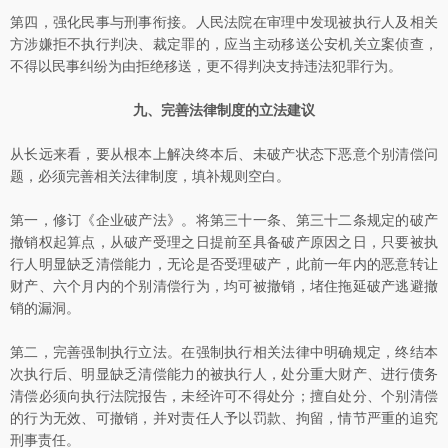
第四，强化民事与刑事衔接。人民法院在审理中发现被执行人及相关
方涉嫌拒不执行判决、裁定罪的，应当主动移送公安机关立案侦查，
不得以民事纠纷为由拒绝移送，更不得判决支持违法犯罪行为。
九、完善法律制度的立法建议
从长远来看，要从根本上解决终本后、未破产状态下恶意个别清偿问
题，必须完善相关法律制度，填补规则空白。
第一，修订《企业破产法》。将第三十一条、第三十二条规定的破产
撤销权起算点，从破产受理之日提前至具备破产原因之日，只要被执
行人明显缺乏清偿能力，无论是否受理破产，此前一年内的恶意转让
财产、六个月内的个别清偿行为，均可被撤销，堵住拖延破产逃避撤
销的漏洞。
第二，完善强制执行立法。在强制执行相关法律中明确规定，终结本
次执行后、明显缺乏清偿能力的被执行人，处分重大财产、进行债务
清偿必须向执行法院报告，未经许可不得处分；擅自处分、个别清偿
的行为无效、可撤销，并对责任人予以罚款、拘留，情节严重的追究
刑事责任。