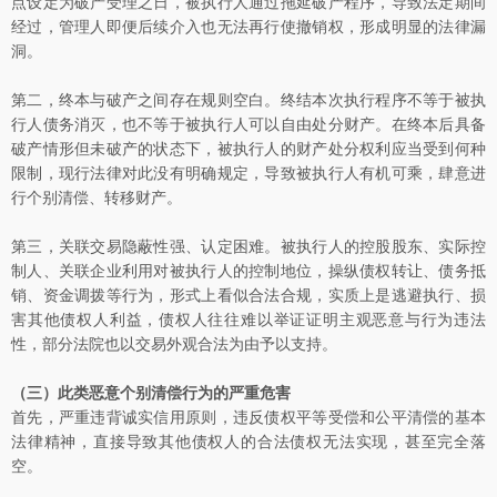
点设定为破产受理之日，被执行人通过拖延破产程序，导致法定期间
经过，管理人即便后续介入也无法再行使撤销权，形成明显的法律漏
洞。
第二，终本与破产之间存在规则空白。终结本次执行程序不等于被执
行人债务消灭，也不等于被执行人可以自由处分财产。在终本后具备
破产情形但未破产的状态下，被执行人的财产处分权利应当受到何种
限制，现行法律对此没有明确规定，导致被执行人有机可乘，肆意进
行个别清偿、转移财产。
第三，关联交易隐蔽性强、认定困难。被执行人的控股股东、实际控
制人、关联企业利用对被执行人的控制地位，操纵债权转让、债务抵
销、资金调拨等行为，形式上看似合法合规，实质上是逃避执行、损
害其他债权人利益，债权人往往难以举证证明主观恶意与行为违法
性，部分法院也以交易外观合法为由予以支持。
（三）此类恶意个别清偿行为的严重危害
首先，严重违背诚实信用原则，违反债权平等受偿和公平清偿的基本
法律精神，直接导致其他债权人的合法债权无法实现，甚至完全落
空。