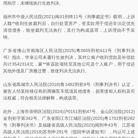
用殆尽，未继续执行生效判决。
福州市中级人民法院(2021)闽01刑终11号《刑事裁定书》载明，上诉
人魏**收到生效裁判后，自行处置房产，变卖款用于偿还非法定优先
清偿债务，致使裁判无法执行，其行为构成该罪，上诉理由不予采
纳。
广东省佛山市南海区人民法院(2025)粤0605刑初611号《刑事判决
书》指出，华泉公司未履行生效判决，其对公账户收到货款及补偿款
共计3542314元，蒙**将该款项转至其他公司及个人账户，用于偿还
其他外债及厂房搬迁费，致使判决无法执行。
山东省禹城市人民法院(2018)鲁1482刑初9号《刑事判决书》认定，
被告人邹某转移仅有的两辆泵车抵顶其他债务，损害债权人权利及司
法权威，符合相关法律解释，构成该罪。
此外，上海市崇明区法院(2024)沪0151刑初47号、金山区法院(2012)
金刑初字第342号、广东省阳江市江城区法院(2025)粤1702刑初282
号《刑事判决书》及福建省高级人民法院(2023)闽刑申43号、江苏省
高级人民法院(2018)苏刑申291号《驳回申诉通知书》，均认可上述