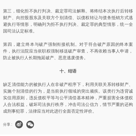
第三，细化拒不执行判决、裁定罪司法解释。将终结本次执行后转移
财产、向控股股东及关联方个别清偿、以债权转让与债务抵销方式逃
避执行等情形，明确列为拒不执行判决、裁定罪的典型情形，统一全
国司法认定标准。
第四，建立终本与破产强制衔接机制。对于符合破产原因的终本案
件，执行法院应当依职权强制移送破产审查，不再依赖当事人申请，
防止被执行人长期拖延破产、恶意逃废债务。
十、结语
缺乏清偿能力的被执行人在非破产程序下，利用关联关系转移财产、
实施个别清偿的行为，是当前执行领域的突出顽疾。该类行为违背诚
实信用原则，违反债权平等与公平清偿基本精神，严重损害全体债权
人合法权益，破坏司法执行秩序，冲击司法公信力，情节严重的还构
成刑事犯罪，法律应当对此进行全面否定性评价。
分享 :