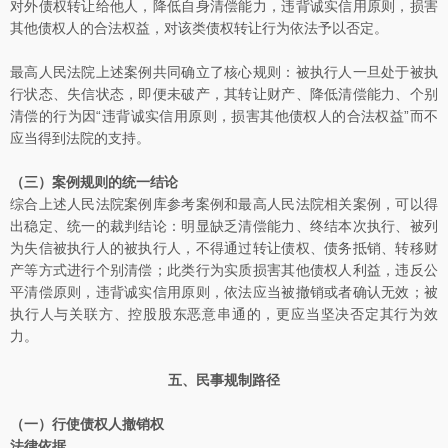
对外债权转让给他人，降低自身清偿能力，违背诚实信用原则，损害
其他债权人的合法权益，对该类债权转让行为依法予以否定。
最高人民法院上述案例共同确立了核心规则：被执行人一旦处于被执
行状态、失信状态，即便未破产，其转让财产、降低清偿能力、个别
清偿的行为因“违背诚实信用原则，损害其他债权人的合法权益”而不
应当得到法院的支持。
（三）案例规则的统一结论
综合上述人民法院案例库参考案例和最高人民法院相关案例，可以得
出稳定、统一的裁判结论：明显缺乏清偿能力、终结本次执行、被列
为失信被执行人的被执行人，不得通过转让债权、债务抵销、转移财
产等方式进行个别清偿；此类行为实质损害其他债权人利益，违反公
平清偿原则，违背诚实信用原则，依法应当被撤销或者确认无效；被
执行人与关联方、控股股东恶意串通的，更应当坚决否定其行为效
力。
五、民事规制路径
（一）行使债权人撤销权
法律依据