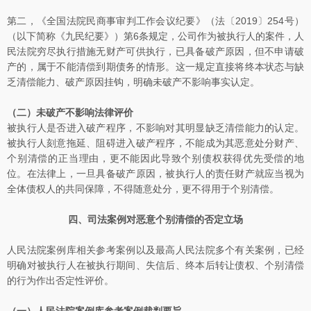
第二，《全国法院民商事审判工作会议纪要》（法〔2019〕254号）
（以下简称《九民纪要》）第6条规定，公司作为被执行人的案件，人
民法院穷尽执行措施无财产可供执行，已具备破产原因，但不申请破
产的，属于不能清偿到期债务的情形。这一规定直接将终本状态与缺
乏清偿能力、破产原因挂钩，明确未破产不影响事实认定。
（二）未破产不影响法律评价
被执行人是否进入破产程序，不影响对其明显缺乏清偿能力的认定。
被执行人刻意拖延、阻碍进入破产程序，不能成为其恶意处分财产、
个别清偿的正当理由，更不能因此导致个别债权获得优先受偿的地
位。在法律上，一旦具备破产原因，被执行人的责任财产就应当视为
全体债权人的共同保障，不得随意处分，更不得用于个别清偿。
四、司法案例对恶意个别清偿的否定立场
人民法院案例库相关参考案例以及最高人民法院多个有关案例，已经
明确对被执行人在被执行期间、失信后、终本后转让债权、个别清偿
的行为作出否定性评价。