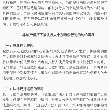
执行秩序，冲击司法公信力与营商环境。当前现行法律并未对非破产
程序下、已明显缺乏清偿能力的被执行人的个别清偿行为作出明确、
具体的规定，导致人民法院在审判与执行实践中争议较大，同案不同
判现象突出，甚至部分法院以“未破产即可自由清偿”为由支持该类行
为，引发司法不公与腐败风险。
二、非破产程序下被执行人个别清偿行为的制约困境
（一）典型行为表现
被执行人在被执行期间或者被列为失信被执行人之后，将隐瞒的财
产，特别是对外债权转让给他人，再通过债务抵销的方式，让个别债
权获得单独优先受偿；或者被执行人使用隐瞒执行法院新开立的账户
流转资金，转让价款到账后当日立即转出，刻意规避执行，再将价款
用于偿还个别特定债务，该类个别清偿行为严重侵害其他债权人的合
法权益，损害司法权威。
（二）法律规范适用的障碍
第一，破产法规制失灵。《企业破产法》针对个别清偿的撤销与无效
规则，仅能在破产程序中适用，对于尚未进入破产程序的被执行人无
法直接约束。同时，《企业破产法》第31条、第32条将撤销权的起算