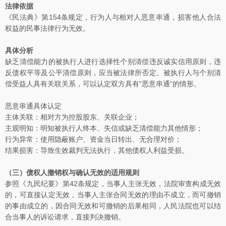
法律依据
《民法典》第154条规定，行为人与相对人恶意串通，损害他人合法
权益的民事法律行为无效。
具体分析
缺乏清偿能力的被执行人进行选择性个别清偿违反诚实信用原则，违
反债权平等及公平清偿原则，应当被法律所否定。被执行人与个别清
偿受益人具有关联关系，可以认定双方具有“恶意串通”的情形。
恶意串通具体认定
主体关联：相对方为控股股东、关联企业；
主观明知：明知被执行人终本、失信或缺乏清偿能力其他情形；
行为异常：使用隐蔽账户、资金当日转出、无合理对价；
结果损害：导致生效裁判无法执行，其他债权人利益受损。
（三）债权人撤销权与确认无效的适用规则
参照《九民纪要》第42条规定，当事人主张无效，法院审查构成无效
的，可直接认定无效，当事人主张合同无效的理由不成立，而可撤销
的事由成立的，因合同无效和可撤销的后果相同，人民法院也可以结
合当事人的诉讼请求，直接判决撤销。