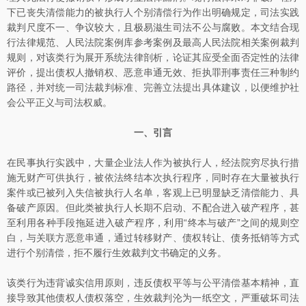
下已丧失清偿能力的被执行人个别清偿行为作出明确规定，司法实践
裁判尺度不一、争议较大，且极易滋生司法不公与腐败。本文结合现
行法律规范、人民法院案例库参考案例及最高人民法院相关案例裁判
规则，对该类行为展开系统法律剖析，论证其应受全面否定性的法律
评价，提出债权人撤销权、恶意串通无效、拒执罪刑事责任三种制约
路径，并对统一司法裁判标准、完善立法提出具体建议，以便维护社
会公平正义与司法权威。
一、引言
在民事执行实践中，大量企业法人作为被执行人，经法院穷尽执行措
施无财产可供执行，被依法终结本次执行程序，同时存在大量被执行
案件或已被列入失信被执行人名单，客观上已明显缺乏清偿能力、具
备破产原因。但此类被执行人长期不启动、不配合进入破产程序，甚
至利用各种手段拖延进入破产程序，利用“终本与破产”之间的规则空
白，与关联方恶意串通，通过转移财产、债权转让、债务抵销等方式
进行个别清偿，拒不履行生效裁判文书确定的义务。
该类行为违背诚实信用原则，违反债权平等与公平清偿基本精神，直
接导致其他债权人债权落空，生效裁判沦为一纸空文，严重破坏司法