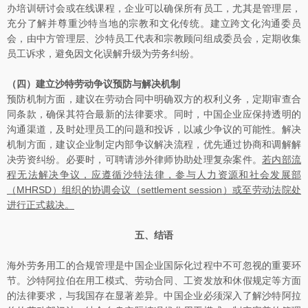
办培训研讨会或在线课程，企业可以确保所有员工，尤其是管理层，
充分了解并尊重沙特当地的宗教和文化传统。建立跨文化沟通委员
会，由中方管理层、沙特员工代表和宗教顾问组成委员会，定期收集
员工诉求，避免因文化误解升级为劳务纠纷。
（四）
建立沙特劳动争议预防与解决机制
预防机制方面，建议在劳动合同中明确双方的权利义务，定期审查合
同条款，确保其符合最新的法律要求。同时，中国企业应保持透明的
沟通渠道，及时处理员工的问题和投诉，以减少争议的可能性。解决
机制方面，建议企业制定内部争议解决流程，优先通过协商和调解解
决劳资纠纷。必要时，可聘请涉外律师协助处理复杂案件。
若内部流
程无法解决争议，应遵循沙特法律，参与人力资源和社会发展部
（
MHRSD
）组织的协调会议（
settlement session
）或至劳动法院处
进行正式裁决。
五、结语
海外劳务用工的合规管理是中国企业国际化过程中不可忽视的重要环
节。沙特阿拉伯在用工模式、劳动合同、工资发放和休假规定等方面
的法律要求，与我国存在显著差异。中国企业必须深入了解沙特阿拉