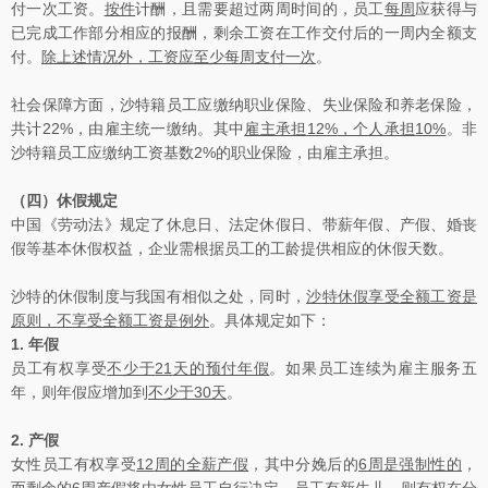
付一次工资。
按件
计酬，且需要超过两周时间的，员工
每周
应获得与
已完成工作部分相应的报酬，剩余工资在工作交付后的一周内全额支
付。
除上述情况外，工资应至少每周支付一次
。
社会保障方面，沙特籍员工应缴纳职业保险、失业保险和养老保险，
共计22%，由雇主统一缴纳。其中
雇主承担
12%
，个人承担
10%
。非
沙特籍员工应缴纳工资基数2%的职业保险，由雇主承担。
（四）休假规定
中国《劳动法》规定了休息日、法定休假日、带薪年假、产假、婚丧
假等基本休假权益，企业需根据员工的工龄提供相应的休假天数。
沙特的休假制度与我国有相似之处，同时，
沙特休假享受全额工资是
原则，不享受全额工资是例外
。具体规定如下：
1.
年假
员工有权享受
不少于
21
天的预付年假
。如果员工连续为雇主服务五
年，则年假应增加到
不少于
30
天
。
2.
产假
女性员工有权享受
12
周的全薪产假
，其中分娩后的
6
周是强制性的
，