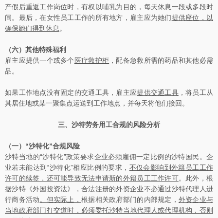
产假后重返工作岗位时，有权以
哺乳
为目的，每天
休息
一段或多段时
间。最后，在女性员工工作的所有地方，雇主应为她们
提供座位，以
确保她们得到休息
。
（六）其他特殊福利
雇主应提供一个或多个
医疗救护柜
，配备急救所需的药品和其他必需
品。
如果工作地点没有固定的交通工具，雇主应
提供交通工具
，将员工从
其居住地或某一聚集点运送到工作地点，并每天将他们接回。
三、沙特劳务用工合规的风险分析
（一）
“沙特化”合规风险
沙特当地的“沙特化”政策要求企业必须雇佣一定比例的沙特国民。企
业若未能达到“沙特化”相应比例的要求，
不仅会影响到外籍员工工作
许可的续签，还可能导致无法申请新的外籍员工工作许可
。此外，根
据沙特《外国投资法》，合法注册的外资企业不必通过沙特代理人进
行商务活动
。但实际上，
根据相关政府部门的内部规定，
外资企业与
当地政府部门打交道时，必须委托沙特当地代理人或代理机构，否则