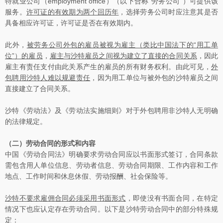
特就业公司（employment office）（以下合称“劳务公司”）可提供该
服务。
许可证的有效期为两个回历年
，选择劳务公司时应注意其是否
具备相应许可证，许可证是否在有效期内。
此外，
被劳务公司外包的雇员被视为雇主（类比中国法下的“用工单
位”）的雇员
，
雇主与沙特雇员之间视为建立了直接的合同关系
，因此
雇主有责任支付由此关系产生的雇员的所有财务权利。由此可见，
外
包聘用沙特人难以规避责任
，因为用工单位与被外包的沙特雇员之间
直接建立了合同关系。
沙特《劳动法》及《劳动法实施细则》对于外包聘用非沙特人无明确
的法律规定。
（二）劳动合同的形式和内容
中国《劳动合同法》明确要求劳动合同应以书面形式签订，合同条款
需包含用人单位信息、劳动者信息、劳动合同期限、工作内容和工作
地点、工作时间和休息休假、劳动报酬、社会保险等。
沙特不要求雇佣合同必须采用书面形式
，即使没有书面合同，在特定
情况下也应认定存在劳动合同。以下是沙特劳动合同中的部分特殊规
定：