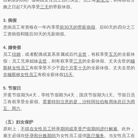
而剩余的6周产假将由女性员工自行决定。员工有
新生儿
，则有权在分
娩之日起7天内享受
三天
的带薪休假。
3.
病假
患病员工有资格在一年内享受
前
30
天的带薪病假
、后60天的四分之三
工资病假和随后30天的无薪病假。
4.
婚丧假
员工
结婚
，或者配偶或直系亲属或后代
去世
，有权享受
五天
的全薪休
假；员工兄弟姐妹
去世
，则有权享受
三天
的全薪休假。丈夫去世的
穆
斯林女性员工
有权享受不少于
四个月零十天
的全薪休假。丈夫去世的
非穆斯林女性员工
有权全薪休假
15
天
。
5.
节假日
开斋节假期为4天，宰牲节假期为4天，国庆节假期为1天。节假日员
工有权享受全薪假。
需要特别注意的是，沙特阿拉伯每周休息日为周
五、周六
。
（五）妇女保护
原则上，
不得在女性员工怀孕期间或享受产假期间进行解雇
。此外，
雇主必须在
怀孕和分娩期间
为女性员工提供
医疗服务
。当女性员工在