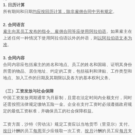
1.
日历计算
所有期间和日期
均应按回历计算，除非雇佣合同中另有规定
。
2.
合同语言
雇主向其员工发布的指令、雇佣合同等应使用阿拉伯语
。如果雇主在
上述任何一种情况下使用阿拉伯语以外的外语，则
以阿拉伯语文本为
准
。
3.
合同内容
合同内容应包括雇主的姓名和地点、员工的姓名和国籍、证明其身份
所需的物品、居住地址、约定的工资，包括福利和津贴、工作类型和
地点、加入工作的日期及其期限以及各方的基本权利义务。
（三）工资发放与社会保障
中国工资发放周期通常为月薪制，且需在法定时间内全额支付，同时
还需按照法律规定缴纳五险一金。企业在支付工资时必须遵循政府规
定的最低工资标准，并确保员工的社会保障权益。
工资方面，沙特《劳动法》规定工资应以当地货币（里亚尔）支付。
按日
计酬的员工
每周
至少应领取一次工资。
按月
计酬的员工应
每月
支