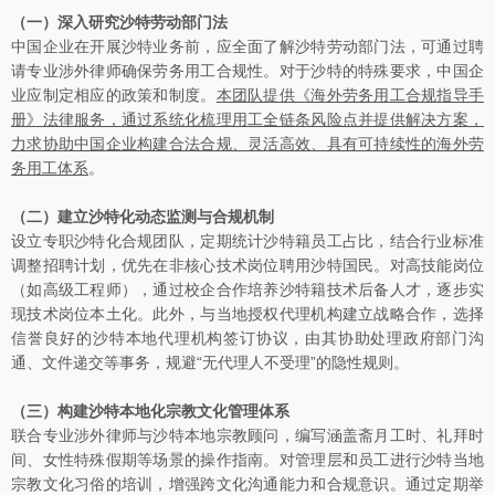
（一）
深入研究沙特劳动部门法
中国企业在开展沙特业务前，应全面了解沙特劳动部门法，可通过聘
请专业涉外律师确保劳务用工合规性。对于沙特的特殊要求，中国企
业应制定相应的政策和制度。
本团队提供《海外劳务用工合规指导手
册》法律服务，通过系统化梳理用工全链条风险点并提供解决方案，
力求协助中国企业构建合法合规、灵活高效、具有可持续性的海外劳
务用工体系
。
（二）
建立沙特化动态监测与合规机制
设立专职沙特化合规团队，定期统计沙特籍员工占比，结合行业标准
调整招聘计划，优先在非核心技术岗位聘用沙特国民。对高技能岗位
（如高级工程师），通过校企合作培养沙特籍技术后备人才，逐步实
现技术岗位本土化。此外，与当地授权代理机构建立战略合作，选择
信誉良好的沙特本地代理机构签订协议，由其协助处理政府部门沟
通、文件递交等事务，规避“无代理人不受理”的隐性规则。
（三）
构建沙特本地化宗教文化管理体系
联合专业涉外律师与沙特本地宗教顾问，编写涵盖斋月工时、礼拜时
间、女性特殊假期等场景的操作指南。对管理层和员工进行沙特当地
宗教文化习俗的培训，增强跨文化沟通能力和合规意识。通过定期举