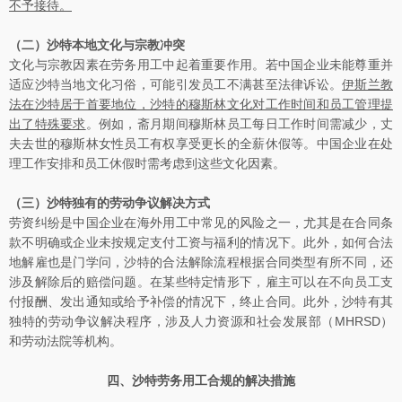
不予接待。
（二）
沙特本地文化与宗教冲突
文化与宗教因素在劳务用工中起着重要作用。若中国企业未能尊重并
适应沙特当地文化习俗，可能引发员工不满甚至法律诉讼。
伊斯兰教
法在沙特居于首要地位，沙特的穆斯林文化对工作时间和员工管理提
出了特殊要求
。例如，斋月期间穆斯林员工每日工作时间需减少，丈
夫去世的穆斯林女性员工有权享受更长的全薪休假等。中国企业在处
理工作安排和员工休假时需考虑到这些文化因素。
（三）
沙特独有的劳动争议解决方式
劳资纠纷是中国企业在海外用工中常见的风险之一，尤其是在合同条
款不明确或企业未按规定支付工资与福利的情况下。此外，如何合法
地解雇也是门学问，沙特的合法解除流程根据合同类型有所不同，还
涉及解除后的赔偿问题。在某些特定情形下，雇主可以在不向员工支
付报酬、发出通知或给予补偿的情况下，终止合同。此外，沙特有其
独特的劳动争议解决程序，涉及人力资源和社会发展部（MHRSD）
和劳动法院等机构。
四、沙特劳务用工合规的解决措施