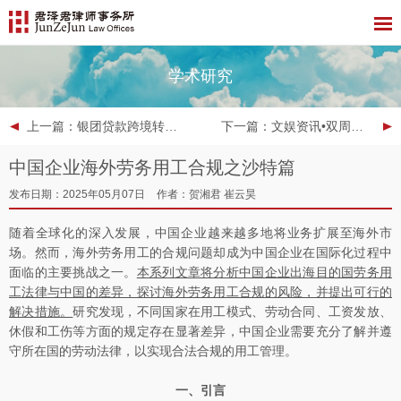
学术研究
上一篇
：银团贷款跨境转让的政策突破和合规路径分析（上）
下一篇
：文娱资讯•双周报 | 2025年第8期
中国企业海外劳务用工合规之沙特篇
发布日期：2025年05月07日
作者：贺湘君 崔云昊
随着全球化的深入发展，中国企业越来越多地将业务扩展至海外市
场。然而，海外劳务用工的合规问题却成为中国企业在国际化过程中
面临的主要挑战之一。
本系列文章将分析中国企业出海目的国劳务用
工法律与中国的差异，探讨海外劳务用工合规的风险，并提出可行的
解决措施。
研究发现，不同国家在用工模式、劳动合同、工资发放、
休假和工伤等方面的规定存在显著差异，中国企业需要充分了解并遵
守所在国的劳动法律，以实现合法合规的用工管理。
一、引言