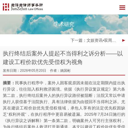
学术研究
下一篇
：文娱资讯•双周报 | 2026年第9期
执行终结后案外人提起不当得利之诉分析——以
建设工程价款优先受偿权为视角
发布日期：2026年05月20日
作者：姚国彬
摘要：
民事执行程序中，案外人因客观原因未能在法定期限内提出执
行异议，往往陷入权利救济困境。依据《执行异议复议规定》第六条
第二款，执行终结后案外人的执行异议路径被阻断；法院又常以申请
执行人获偿基于法院执行、具有法律依据为由驳回不当得利之诉。尤
其在建设工程价款优先受偿权领域，承包人享有的法定优先权因缺
乏“权利外观”，在执行程序中更容易被遗漏。2025年7月24日施行的
《执行异议之诉解释》第一条第二款，明确案外人可另行主张权利，
为执行终结后案外人救济打开新通道。本文以建设工程价款优先受偿