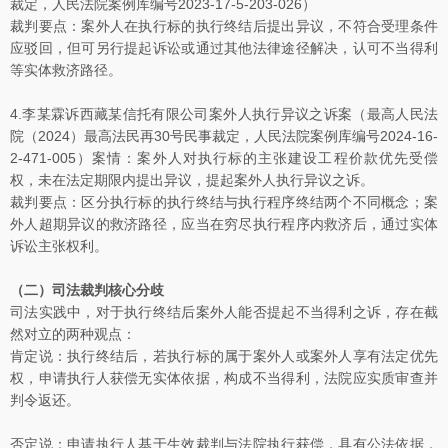
裁定，人民法院案例库编号2023-17-5-203-026）
裁判要点：案外人在执行标的执行终结后提出异议，不符合受理条件
应驳回，但可另行提起诉讼或通过其他法律途径解决，认可不当得利
等实体救济路径。
4.李某霖诉西藏某信托有限公司案外人执行异议之诉案（最高人民法
院（2024）最高法民再30号民事裁定，人民法院案例库编号2024-16-
2-471-005）案情：案外人对执行标的主张建设工程价款优先受偿
权，未在法定期限内提出异议，提起案外人执行异议之诉。
裁判要点：区分执行标的执行终结与执行程序终结两个不同概念；案
外人超期异议的救济路径，应当在穷尽执行程序内救济后，通过实体
诉讼主张权利。
（二）司法裁判核心分歧
司法实践中，对于执行终结后案外人能否提起不当得利之诉，存在截
然对立的两种观点：
肯定说：执行终结后，若执行标的属于案外人或案外人享有法定优先
权，申请执行人获偿无实体依据，构成不当得利，法院应实质审查并
判令返还。
否定说：申请执行人基于生效裁判与法院执行获偿，具有公法依据，