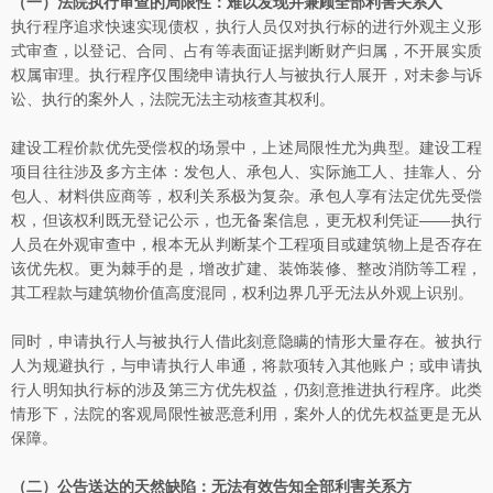
（一）法院执行审查的局限性：难以发现并兼顾全部利害关系人
执行程序追求快速实现债权，执行人员仅对执行标的进行外观主义形
式审查，以登记、合同、占有等表面证据判断财产归属，不开展实质
权属审理。执行程序仅围绕申请执行人与被执行人展开，对未参与诉
讼、执行的案外人，法院无法主动核查其权利。
建设工程价款优先受偿权的场景中，上述局限性尤为典型。建设工程
项目往往涉及多方主体：发包人、承包人、实际施工人、挂靠人、分
包人、材料供应商等，权利关系极为复杂。承包人享有法定优先受偿
权，但该权利既无登记公示，也无备案信息，更无权利凭证——执行
人员在外观审查中，根本无从判断某个工程项目或建筑物上是否存在
该优先权。更为棘手的是，增改扩建、装饰装修、整改消防等工程，
其工程款与建筑物价值高度混同，权利边界几乎无法从外观上识别。
同时，申请执行人与被执行人借此刻意隐瞒的情形大量存在。被执行
人为规避执行，与申请执行人串通，将款项转入其他账户；或申请执
行人明知执行标的涉及第三方优先权益，仍刻意推进执行程序。此类
情形下，法院的客观局限性被恶意利用，案外人的优先权益更是无从
保障。
（二）公告送达的天然缺陷：无法有效告知全部利害关系方