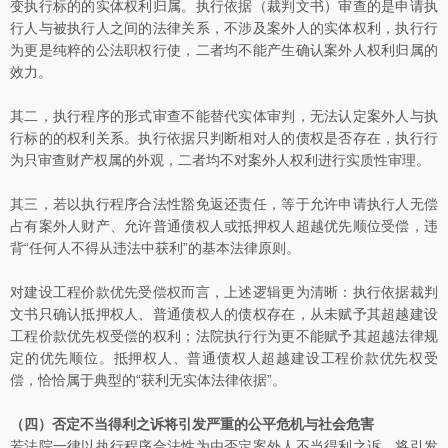
变执行标的的实体权利归属。执行依据（裁判文书）审查的是申请执
行人与被执行人之间的法律关系，不涉及案外人的实体权利，执行行
为更是纯粹的公法职权行使，二者均不能产生确认案外人权利归属的
效力。
其二，执行程序的形式审查不能替代实体审判，无法认定案外人与执
行标的的权利关系。执行依据只判断相对人的债权是否存在，执行行
为只审查财产权属的外观，二者均不对案外人权利进行实质性审理。
其三，若以执行程序合法性豁免返还责任，等于允许申请执行人无偿
占有案外人财产、允许普通债权人或抵押权人超越优先顺位受偿，违
背“任何人不得从违法中获利”的基本法律原则。
对建设工程价款优先受偿权而言，上述逻辑更为清晰：执行依据裁判
文书只确认抵押权人、普通债权人的债权存在，从未赋予其超越建设
工程价款优先权受偿的权利；法院执行行为更不能赋予其超越法律规
定的优先顺位。抵押权人、普通债权人超越建设工程价款优先权受
偿，恰恰属于典型的“获利无实体法律依据”。
（四）否定不当得利之诉将引发严重的公平危机与社会危害
若法院一律以执行程序合法性为由否定案外人不当得利之诉，将引发