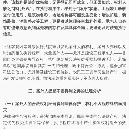
件。该权利是法定优先权，无需登记即可成立，但正因如此，权利人
缺乏“权利外观”，在执行程序中几乎处于“隐身”状态。工程竣工验收
交付使用后，建筑物名称、地址名称都可能发生变化；增改扩建、装
饰装修、消防整改等工程，更是难以体现任何权利外观。承包人自身
有时也未必意识到优先权的存在及其具体金额，更遑论及时获知执行
信息。
上述客观因素导致执行法院难以发现案外人的权利、案外人亦难以及
时知悉相关执行程序，大量案外人——尤其是建设工程承包人——非
因自身过错丧失异议权，执行终结后合法权益受损却投诉无门。若简
单以“超期异议自负其责”一刀切处理，既不符合公平原则，也会损害
司法公信力，尤其涉及建设工程价款、农民工工资等民生财产时，极
易引发尖锐社会矛盾。司法应尊重客观实际，不应强人所难。
三、案外人提起不当得利之诉的法理分析
（一）案外人的合法权利应当得到法律保护：权利不因程序终结而消
灭
法律保护合法权利，是法治的基本原则。民事主体的合法财产权、法
定优先权受法律平等保护，执行程序终结不产生实体权利消灭的效