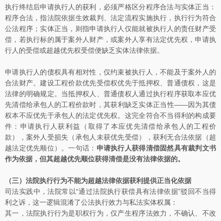
执行终结后申请执行人的获利，必须严格区分程序合法与实体正当：
程序合法，指法院依据生效裁判、法定流程实施执行，执行行为符合
公法程序；实体正当，则指申请执行人仅能就被执行人的责任财产受
偿，若执行标的属于案外人财产，或案外人享有法定优先权，申请执
行人的受偿或超越优先权受偿便缺乏实体法律依据。
申请执行人的债权具有相对性，仅约束被执行人，不能及于案外人的
合法财产。建设工程价款优先受偿权优先于抵押权、普通债权，这是
法律的明确规定。当抵押权人、普通债权人通过执行程序获取本应优
先清偿给承包人的工程价款时，其获利缺乏实体正当性——因为其债
权本不应优先于承包人的法定优先权。这完全符合不当得利的构成要
件：申请执行人获利益（取得了本应优先清偿给承包人的工程价
款），案外人受损失（承包人未获优先受偿），获利无合法依据（超
越法定优先顺位）。一句话：
申请执行人获得清偿固然具有裁判文书
作为依据，但其超越优先顺位获得清偿是没有法律依据的。
（三）法院执行行为不能为超越法律依据获利提供正当化依据
司法实践中，法院常以“通过法院执行获偿具有法律依据”驳回不当得
利之诉，这一逻辑混淆了公法执行效力与私法实体权属：
其一，法院执行行为是职权行为，仅产生程序法效力，不确认、不改