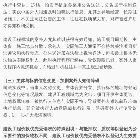
执行中查封、冻结、拍卖等措施多采用公告送达，公告属于拟制送
达，实践中案外人很难及时知晓执行信息。尤其是异地经营、长期驻
场施工、不关注司法公告的主体，往往在款项被划扣、财产被过户后
才得知权利受损。
建设工程领域的案外人尤其难以获得有效通知。施工项目周期长、主
体多、施工地点分散，承包人、实际施工人通常不会持续关注项目所
涉诉讼和执行动态。公告送达虽在法律上视为送达，但实质上根本无
法触达实际权利人。此时执行程序已终结，异议期限已过，案外人丧
失程序内救济机会，而错过时机往往并非其主观过错所致。
（三）主体与标的信息变更：加剧案外人知情障碍
司法实践中，当事人名称变更、主体合并分立、执行标的地址与登记
信息变化等情况频发。建设工程领域尤为突出：项目开发主体更迭、
土地权属转移、被执行人信息与实际不符，导致案外人难以获取准确
执行信息。部分被执行人故意隐瞒执行进展，阻碍案外人行使异议
权，进一步扩大救济困境。
建设工程价款优先受偿权的特殊困境：与抵押权、质权等以登记为公
示要件的担保物权不同，建设工程价款优先受偿权不以登记为生效要