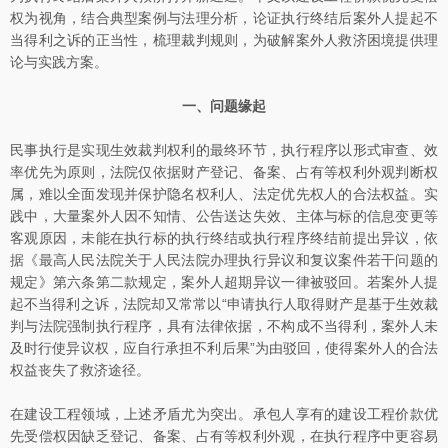
权为视角，结合典型案例与法理分析，论证执行终结后案外人提起不
当得利之诉的正当性，梳理裁判规则，为破解案外人救济困境提供理
论与实践方案。
一、问题缘起
民事执行是实现生效裁判权利的最终环节，执行程序以形式审查、效
率优先为原则，法院仅依据财产登记、备案、占有等权利外观判断权
属，难以全面发现并保护隐名权利人、法定优先权人的合法权益。实
践中，大量案外人因不知情、公告送达失效、主体与标的信息变更等
客观原因，未能在执行标的执行终结或执行程序终结前提出异议，依
据《最高人民法院关于人民法院办理执行异议和复议案件若干问题的
规定》第六条第二款规定，案外人超期异议一律被驳回。若案外人提
起不当得利之诉，法院却又常常以“申请执行人取得财产是基于生效裁
判与法院强制执行程序，具有法律依据，不构成不当得利，案外人未
及时行使异议权，应自行承担不利后果”为由驳回，使得案外人的合法
权益丧失了救济途径。
在建设工程领域，上述矛盾尤为突出。承包人享有的建设工程价款优
先受偿权因缺乏登记、备案、占有等权利外观，在执行程序中更容易