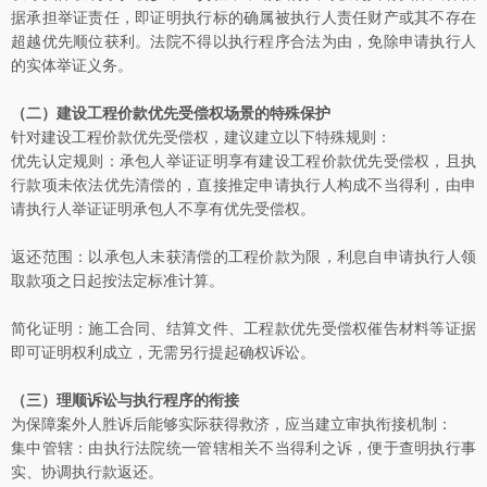
据承担举证责任，即证明执行标的确属被执行人责任财产或其不存在
超越优先顺位获利。法院不得以执行程序合法为由，免除申请执行人
的实体举证义务。
（二）建设工程价款优先受偿权场景的特殊保护
针对建设工程价款优先受偿权，建议建立以下特殊规则：
优先认定规则：承包人举证证明享有建设工程价款优先受偿权，且执
行款项未依法优先清偿的，直接推定申请执行人构成不当得利，由申
请执行人举证证明承包人不享有优先受偿权。
返还范围：以承包人未获清偿的工程价款为限，利息自申请执行人领
取款项之日起按法定标准计算。
简化证明：施工合同、结算文件、工程款优先受偿权催告材料等证据
即可证明权利成立，无需另行提起确权诉讼。
（三）理顺诉讼与执行程序的衔接
为保障案外人胜诉后能够实际获得救济，应当建立审执衔接机制：
集中管辖：由执行法院统一管辖相关不当得利之诉，便于查明执行事
实、协调执行款返还。