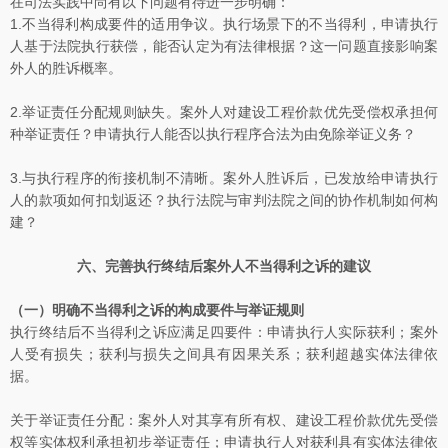
在司法实践中尚有以下问题有待进一步明确：
1.不当得利构成要件的适用争议。执行场景下的不当得利，申请执行
人基于法院执行获偿，能否认定为有法律根据？这一问题直接影响案
外人的胜诉概率。
2.举证责任分配规则缺失。案外人对建设工程价款优先受偿权承担何
种举证责任？申请执行人能否以执行程序合法为由免除举证义务？
3.与执行程序的衔接机制不清晰。案外人胜诉后，已发放给申请执行
人的款项如何扣划返还？执行法院与审判法院之间的协作机制如何构
建？
六、完善执行终结后案外人不当得利之诉的建议
（一）明确不当得利之诉的构成要件与举证规则
执行终结后不当得利之诉应满足四要件：申请执行人实际获利；案外
人受有损失；获利与损失之间具有因果关系；获利超越实体法律依
据。
关于举证责任分配：案外人对其享有所有权、建设工程价款优先受偿
权等实体权利承担初步举证责任；申请执行人对获利具有实体法律依