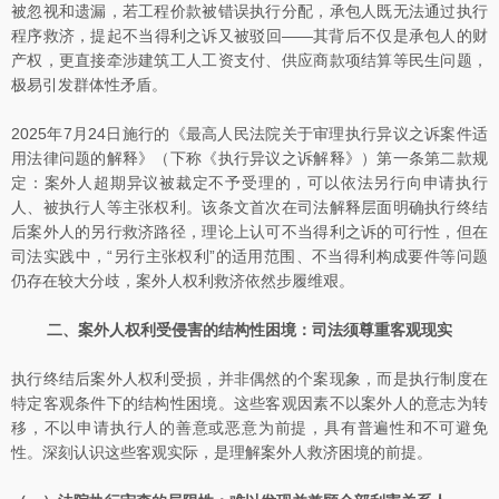
被忽视和遗漏，若工程价款被错误执行分配，承包人既无法通过执行
程序救济，提起不当得利之诉又被驳回——其背后不仅是承包人的财
产权，更直接牵涉建筑工人工资支付、供应商款项结算等民生问题，
极易引发群体性矛盾。
2025年7月24日施行的《最高人民法院关于审理执行异议之诉案件适
用法律问题的解释》（下称《执行异议之诉解释》）第一条第二款规
定：案外人超期异议被裁定不予受理的，可以依法另行向申请执行
人、被执行人等主张权利。该条文首次在司法解释层面明确执行终结
后案外人的另行救济路径，理论上认可不当得利之诉的可行性，但在
司法实践中，“另行主张权利”的适用范围、不当得利构成要件等问题
仍存在较大分歧，案外人权利救济依然步履维艰。
二、案外人权利受侵害的结构性困境：司法须尊重客观现实
执行终结后案外人权利受损，并非偶然的个案现象，而是执行制度在
特定客观条件下的结构性困境。这些客观因素不以案外人的意志为转
移，不以申请执行人的善意或恶意为前提，具有普遍性和不可避免
性。深刻认识这些客观实际，是理解案外人救济困境的前提。