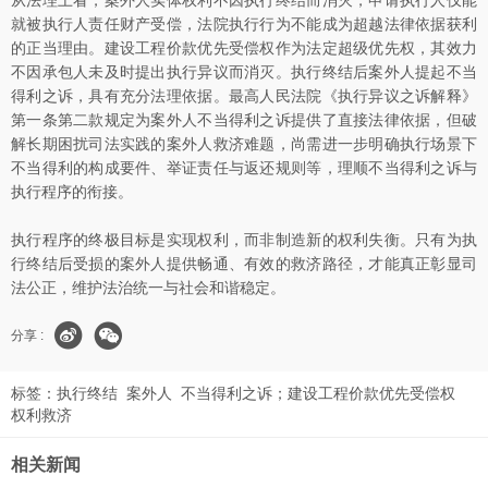
从法理上看，案外人实体权利不因执行终结而消灭，申请执行人仅能
就被执行人责任财产受偿，法院执行行为不能成为超越法律依据获利
的正当理由。建设工程价款优先受偿权作为法定超级优先权，其效力
不因承包人未及时提出执行异议而消灭。执行终结后案外人提起不当
得利之诉，具有充分法理依据。最高人民法院《执行异议之诉解释》
第一条第二款规定为案外人不当得利之诉提供了直接法律依据，但破
解长期困扰司法实践的案外人救济难题，尚需进一步明确执行场景下
不当得利的构成要件、举证责任与返还规则等，理顺不当得利之诉与
执行程序的衔接。
执行程序的终极目标是实现权利，而非制造新的权利失衡。只有为执
行终结后受损的案外人提供畅通、有效的救济路径，才能真正彰显司
法公正，维护法治统一与社会和谐稳定。
分享 :
标签：
执行终结
案外人
不当得利之诉；建设工程价款优先受偿权
权利救济
相关新闻