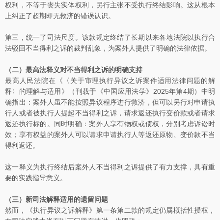
权利，不等于丧失实体权利，另行主张不受执行终结影响。这从根本
上纠正了超期即无救济的错误认识。
第三，统一了司法尺度。该款规定终结了长期以来各地法院以执行合
法驳回不当得利之诉的裁判乱象，为案外人提供了明确的法律依据。
（二）最高法释义对不当得利之诉的明确支持
最高人民法院在《〈关于审理执行异议之诉案件适用法律问题的解
释〉的理解与适用》（刊载于《中国应用法学》2025年第4期）中明
确指出：案外人虽不能按照异议程序进行救济，但可以另行对申请执
行人或者被执行人提起不当得利之诉，请求返还执行变价款或者请求
返还执行标的。同时明确：案外人享有物权或债权，分别考虑诉讼时
效；享有权益的案外人可以请求申请执行人等返还原物、变价款不当
得利返还。
这一释义为执行终结后案外人不当得利之诉提供了有力支撑，具有重
要的实践指导意义。
（三）新司法解释适用的遗留问题
然而，《执行异议之诉解释》第一条第二款的规定仍属概括性授权，