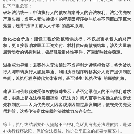
以下严重危害：
破坏法治统一：申请执行人的债权与案外人的合法权利、法定优先权
严重失衡，当事人受法律保护的程度因程序参与机会不同而出现巨大
落差，违背“法律面前人人平等”的基本原则。
激化社会矛盾：建设工程价款被错误执行，不仅损害承包人的财产
权，更直接影响农民工工资支付、材料供应商款项结算，涉及大量底
层劳动者的切身利益，极易引发群体性事件，严重影响社会稳定。
滋生权力寻租：若案外人无法通过不当得利之诉获得救济，将为被执
行人与申请执行人恶意串通、利用执行程序转移案外人财产提供制度
空间，以执行程序替代实体审判，甚至滋生“以执代审”的腐败乱象。
建设工程价款优先受偿权的特殊警示：若否定承包人的不当得利请求
权，实质上是在法律层面架空《民法典》第八百零七条确立的法定优
先权制度——因为优先权人因客观原因错过异议期限，便丧失优先受
偿利益，这将使法定优先权的法律效力名存实亡。
综上，执行终结后案外人提起不当得利之诉具有充分法理依据，是弥
补执行程序缺陷、保护合法权益、维护公平正义的必要制度安排。