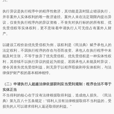
力。
执行异议是执行程序中的程序性救济，其功能是及时阻止错误执行，
并非案外人实体权利的唯一救济途径。案外人未在法定期限内提出异
议，仅丧失执行程序内的异议资格，不丧失对执行标的的所有权、优
先受偿权等实体权利，更不意味着申请执行人可无偿占有案外人财
产。
以建设工程价款优先受偿权为例，该权利是《民法典》赋予承包人的
法定权利，不因执行程序的存在与否而改变。承包人在执行程序中未
能及时主张，不等于放弃了优先受偿权。优先受偿权是一种实体性权
利，其存续不以执行异议的提起为前提。若因承包人未能及时异议，
便令其丧失优先受偿利益，则无异于以程序瑕疵剥夺实体权利，与法
律保护财产权的基本精神相悖。
（二）申请执行人超越法律依据获利应当受到规制：程序合法不等于
实体正当
不当得利的核心在于没有法律根据取得利益，造成他人损失。《民法
典》第九百八十五条规定：“得利人没有法律根据取得不当利益的，受
损失的人可以请求得利人返还取得的利益。”