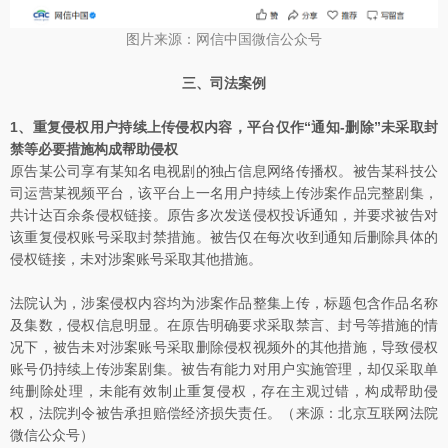
图片来源：网信中国微信公众号
三、司法案例
1、重复侵权用户持续上传侵权内容，平台仅作“通知-删除”未采取封
禁等必要措施构成帮助侵权
原告某公司享有某知名电视剧的独占信息网络传播权。被告某科技公
司运营某视频平台，该平台上一名用户持续上传涉案作品完整剧集，
共计达百余条侵权链接。原告多次发送侵权投诉通知，并要求被告对
该重复侵权账号采取封禁措施。被告仅在每次收到通知后删除具体的
侵权链接，未对涉案账号采取其他措施。
法院认为，涉案侵权内容均为涉案作品整集上传，标题包含作品名称
及集数，侵权信息明显。在原告明确要求采取禁言、封号等措施的情
况下，被告未对涉案账号采取删除侵权视频外的其他措施，导致侵权
账号仍持续上传涉案剧集。被告有能力对用户实施管理，却仅采取单
纯删除处理，未能有效制止重复侵权，存在主观过错，构成帮助侵
权，法院判令被告承担赔偿经济损失责任。（来源：北京互联网法院
微信公众号）