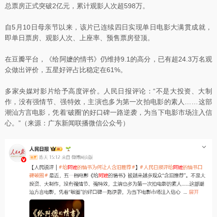
总票房正式突破2亿元，累计观影人次超598万。
自5月10日母亲节以来，该片已连续四日实现单日电影大满贯成就，
即单日票房、观影人次、上座率、预售票房登顶。
在豆瓣平台，《给阿嬷的情书》仍维持9.1的高分，已有超24.3万名观
众做出评价，五星好评占比稳定在61%。
多家央媒对影片给予高度评价。人民日报评论：“不是大投资、大制
作，没有强情节、强特效，主演也多为第一次拍电影的素人……这部
潮汕方言电影，凭着‘破圈’的好口碑一路逆袭，为当下电影市场注入信
心。”（来源：广东新闻联播微信公众号）