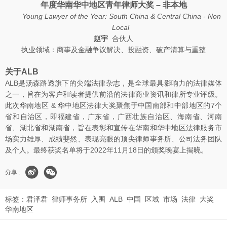
年度华南华中地区青年律师大奖 – 非本地
Young Lawyer of the Year: South China & Central China - Non
Local
赵宇
合伙人
执业领域：商事及金融争议解决、投融资、破产清算与重整
关于ALB
ALB是汤森路透旗下的尖端法律杂志，是全球最具影响力的法律媒体
之一，旨在为客户和读者提供前沿的法律商业资讯和律所专业评级。
此次华南地区 & 华中地区法律大奖聚焦于中国南部和中部地区的7个
省和自治区，即福建省，广东省，广西壮族自治区、海南省、河南
省、湖北省和湖南省，旨在表彰和宣传在华南和华中地区法律服务市
场实力雄厚、成绩斐然、表现亮眼的顶尖律师事务所、公司法务团队
及个人。最终获奖名单将于2022年11月18日的颁奖晚宴上揭晓。
分享 :
标签：
君泽君
律师事务所
入围
ALB
中国
区域
市场
法律
大奖
华南地区