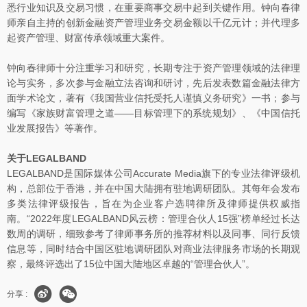
悉行业知识及交易习惯，在重要商事交易中起到关键作用。钟向春律
师亲自主持的创新金融资产管理业务交易金额以千亿元计；并代理多
起资产管理、财富传承领域重大案件。
钟向春律师十分注重学习和研究，长期专注于资产管理领域的法律理
论与实务，多次参与金融立法咨询和研讨，先后发表数篇金融法律方
面学术论文，著有《我国营业信托受托人谨慎义务研究》一书；参与
编写《家族财富管理之道——目标管理下的系统规划》、《中国信托
业发展报告》等著作。
关于LEGALBAND
LEGALBAND是国际媒体公司Accurate Media旗下的专业法律评级机
构，总部位于香港，并在中国大陆拥有驻地调研团队。其每年会发布
多类法律评级报告，旨在为企业客户选聘律所及律师提供权威指
南。“2022年度LEGALBAND风云榜：管理合伙人15强”榜单经过长达
数周的调研，细致参考了律师事务所的推荐材料以及同事、同行反馈
信息等，同时结合中国区驻地调研团队对商业法律服务市场的长期观
察，最终评选出了15位中国大陆地区卓越的“管理合伙人”。
分享 :