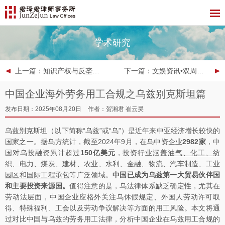
学术研究
上一篇
：知识产权与反垄断月刊 | 2025年8月
下一篇
：文娱资讯•双周报 | 2025年第15期
中国企业海外劳务用工合规之乌兹别克斯坦篇
发布日期：2025年08月20日
作者：贺湘君 崔云昊
乌兹别克斯坦（以下简称“乌兹”或“乌”）是近年来中亚经济增长较快的
国家之一。据乌方统计，截至2024年9月，在乌中资企业
2982
家
，中
国对乌投融资累计超过
150
亿美元
，投资行业涵盖
油气、化工、纺
织、电力、煤炭、建材、农业、水利、金融、物流、汽车制造、工业
园区和国际工程承包
等广泛领域。
中国已成为乌兹第一大贸易伙伴国
和主要投资来源国。
值得注意的是，乌法律体系缺乏确定性，尤其在
劳动法层面，中国企业应格外关注乌休假规定、外国人劳动许可取
得、特殊福利、工会以及劳动争议解决等方面的用工风险。本文将通
过对比中国与乌兹的劳务用工法律，分析中国企业在乌兹用工合规的