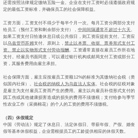
还需按照法律规定缴纳五险一金。企业在支付工资时必须遵循政府规
定的最低工资标准，并确保员工的社会保障权益。
工资方面，工资支付不得少于每半个月一次。每月工资分两部分支付
给员工（预付工资和剩余部分支付），
中间间隔通常不超过十六天
。
如果工资支付日恰逢休息日或公共假日，则工资应提前支付。工资应
以
乌兹货币苏姆
支付。原则上，
禁止以本票、收据、票券形式支付工
资。禁止以实物形式支付劳动报酬
。工资通常直接在雇员工作所在地
支付。经雇员书面同意，可以通过银行机构或邮局支付工资或部分工
资，其服务费用由雇主承担。
社会保障方面，雇主应按雇员工资额12%的标准为其缴纳社会税（类
似国内社保）。
社会税的纳税人为乌兹法人实体
。社会税的征税对象
是雇主为支付雇员工资而产生的费用。雇主以向雇员补偿形式支付的
因工伤或其他健康损害造成的损失的费用不须缴税；支付给参与季节
性农业工作（采摘棉花）的个人的工资的费用不须缴税。
（四）休假规定
中国《劳动法》规定了休息日、法定休假日、带薪年假、产假、婚丧
假等基本休假权益，企业需根据员工的工龄提供相应的休假天数。