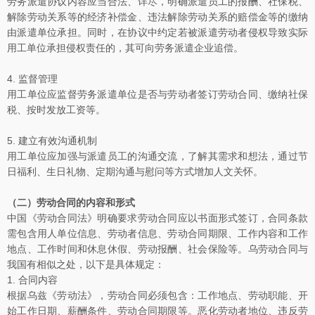
劳务派遣协议内容应当合法、详尽，明确派遣员工的报酬、社保税、
解除劳动关系等的经济补偿金、违法解除劳动关系的赔偿金等的缴纳
由派遣单位承担。同时，在协议中约定若被派遣劳动者侵权导致实际
用工单位承担侵权责任的，其可向劳务派遣企业追偿。
4. 监督管理
用工单位应监督劳务派遣单位是否与劳动者签订劳动合同、缴纳社保
税、按时发放工资等。
5. 建立有效沟通机制
用工单位应加强与派遣员工的沟通交流，了解其需求和想法，通过节
日福利、生日礼物、定期沟通与慰问等方式增加人文关怀。
（二）劳动合同的内容和形式
中国《劳动合同法》明确要求劳动合同应以书面形式签订，合同条款
需包含用人单位信息、劳动者信息、劳动合同期限、工作内容和工作
地点、工作时间和休息休假、劳动报酬、社会保险等。乌劳动合同与
我国有相似之处，以下是具体规定：
1. 合同内容
根据乌兹《劳动法》，劳动合同必须包含：工作地点、劳动职能、开
始工作日期、薪酬条件、劳动合同期限等。恶化劳动者地位、违反劳