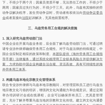
下，不得少于两个月；因雇员资质不够，无法胜任工作的，不得少于
两周；因雇员过失行为的，不得少于三天。此外，乌兹有其独特的劳
动争议解决程序，发生劳动争议时，劳动者有权依法向
劳动争议委员
会
或者直接向
法院
起诉解决，无其他前置程序。
三、乌兹劳务用工合规的解决措施
1.
深入研究乌兹劳动部门法
中国企业在开展乌兹业务前，应全面了解乌兹劳动部门法，可通过聘
请专业涉外律师确保劳务用工合规性。对于乌兹法律的特殊规定，中
国企业应制定相应的政策和制度。
本团队提供《海外劳务用工合规指
导手册》法律服务，通过系统化梳理用工全链条风险点并提供解决方
案，力求协助中国企业构建合法合规、灵活高效、具有可持续性的海
外劳务用工体系
。
2.
构建乌兹本地化宗教文化管理体系
联合专业涉外律师与乌兹本地宗教顾问，对管理层和员工进行乌兹当
地宗教文化习俗的培训，增强跨文化沟通能力和合规意识。通过定期
举办培训研讨会或在线课程，企业可以确保所有员工，尤其是管理
层，充分了解并尊重乌兹当地的宗教和文化传统。建立跨文化沟通委