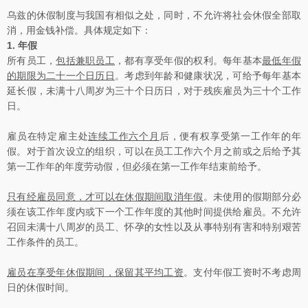
乌兹的休假制度与我国有相似之处，同时，不允许将社会休假全部取
消，用金钱补偿。具体规定如下：
1.
年假
所有员工，
包括兼职员工
，都有享受年假的权利。每年基本
最低年假
的期限为二十一个日历日
。考虑到年龄和健康状况，可给予每年基本
延长假，未满十八周岁为三十个日历日，对于残疾雇员为三十个工作
日。
雇员在特定雇主处
连续工作六个月
后，便有权享受第一工作年的年
假。对于首次设立的组织，可以在员工工作六个月之前或之后给予其
第一工作年的年度劳动假，但必须在第一工作年结束前给予。
只有经雇员同意，才可以在休假期间取消年假
。未使用的假期部分必
须在该工作年度内或下一个工作年度的其他时间提供给雇员。不允许
召回未满十八周岁的员工、怀孕的女性以及从事特别有害和特别艰苦
工作条件的员工。
雇员在享受年休假期间，保留其平均工资
。支付年假工资时不考虑周
日的休假时间。