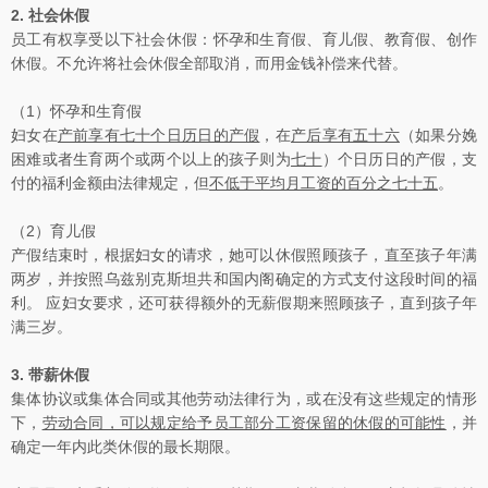
2.
社会休假
员工有权享受以下社会休假：怀孕和生育假、育儿假、教育假、创作
休假。不允许将社会休假全部取消，而用金钱补偿来代替。
（1）怀孕和生育假
妇女在
产前享有七十个日历日的产假
，在
产后享有五十六
（如果分娩
困难或者生育两个或两个以上的孩子则为
七十
）个日历日的产假，支
付的福利金额由法律规定，但
不低于平均月工资的百分之七十五
。
（2）育儿假
产假结束时，根据妇女的请求，她可以休假照顾孩子，直至孩子年满
两岁，并按照乌兹别克斯坦共和国内阁确定的方式支付这段时间的福
利。 应妇女要求，还可获得额外的无薪假期来照顾孩子，直到孩子年
满三岁。
3.
带薪休假
集体协议或集体合同或其他劳动法律行为，或在没有这些规定的情形
下，
劳动合同，可以规定给予员工部分工资保留的休假的可能性
，并
确定一年内此类休假的最长期限。