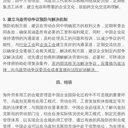
员会，由中方管理层、乌兹员工代表和宗教顾问组成委员会，定期收
集员工诉求，建立包容和尊重的企业文化，鼓励跨文化交流和理解。
3.
建立乌兹劳动争议预防与解决机制
预防机制方面，建议在劳动合同中明确双方的权利义务，定期审查合
同条款，确保其涵盖所有必要的工资和福利规定。同时，中国企业应
保持透明的沟通渠道，及时处理员工的问题和投诉，以减少争议的可
能性。与
行业工会
和
企业工会
建立良好的沟通渠道，定期交流信息，
以确保企业遵循工会相关规定。解决机制方面，建议企业制定内部争
议解决流程，优先通过协商和调解解决劳资纠纷。必要时，可聘请涉
外律师协助处理复杂案件。
若内部流程无法解决争议，应遵循乌兹法
律，向乌兹劳动争议委员会或者直接向法院起诉解决。
四、结语
海外劳务用工的合规管理是中国企业国际化过程中不可忽视的重要环
节。乌兹别克斯坦在用工模式、劳动合同、工资发放和休假规定等方
面的法律要求，与我国存在显著差异。中国企业必须深入了解乌兹别
克斯坦的劳动部门法，结合自身实际情况优化用工模式，制定完善的
管理体系，以实现合法合规的用工管理。通过有效的风险防控和合规
管理，中国企业可以在乌兹别克斯坦市场中处于优势地位，为全球化