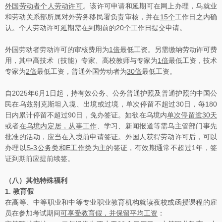
外国劳动者个人劳动许可
。该许可申请和延期可在网上办理，乌就业
和劳动关系部所属对外劳务移民署负责审核，并在
15
个
工作日之内确
认。个人劳动许可延期需在到期前的
20
个
工作日提交申请。
外国劳动者劳动许可的审核费用为
1
倍
最低工资。另需缴纳劳动许可费
用，其中高技术（技能）专家、高校教师与专家为
1
倍
最低工资，技术
专家为
2
倍
最低工资，普通外国劳动者为
30
倍
最低工资。
自2025年6月1日起，持有效公务、公务普通护照及普通护照的中国公
民在乌兹别克斯坦入境、出境或过境，单次停留不超过30日，每180
日内累计停留不超过90日，免办签证。如欲在乌境内
单次停留逾
30
天
或者
在乌境内定居，从事工作
、学习、新闻报道等需乌主管部门事先
批准的活动，
应当在入境前申请签证
。外国人获得劳动许可后，可以
办理以
S-3
公务类和
E
工作类
为主的签证，有效期通常不超过1年，签
证到期前应提前续签。
（八）其他特殊福利
1.
教育假
在高等、中等职业和中等专业职业教育机构就读夜校或函授课程的雇
员在参加考试期间
可享受教育假，并保留平均工资
：