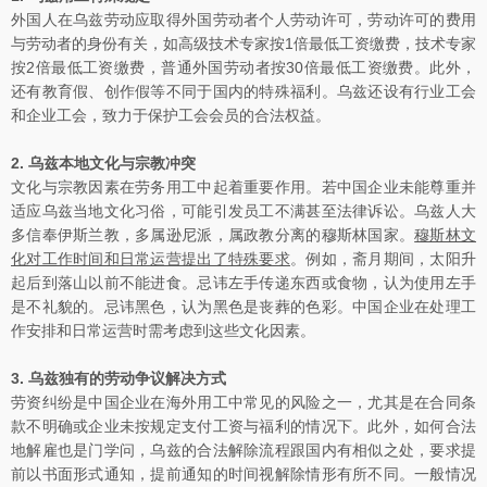
外国人在乌兹劳动应取得外国劳动者个人劳动许可，劳动许可的费用
与劳动者的身份有关，如高级技术专家按1倍最低工资缴费，技术专家
按2倍最低工资缴费，普通外国劳动者按30倍最低工资缴费。此外，
还有教育假、创作假等不同于国内的特殊福利。乌兹还设有行业工会
和企业工会，致力于保护工会会员的合法权益。
2.
乌兹本地文化与宗教冲突
文化与宗教因素在劳务用工中起着重要作用。若中国企业未能尊重并
适应乌兹当地文化习俗，可能引发员工不满甚至法律诉讼。乌兹人大
多信奉伊斯兰教，多属逊尼派，属政教分离的穆斯林国家。
穆斯林文
化对工作时间和日常运营提出了特殊要求
。例如，斋月期间，太阳升
起后到落山以前不能进食。忌讳左手传递东西或食物，认为使用左手
是不礼貌的。忌讳黑色，认为黑色是丧葬的色彩。中国企业在处理工
作安排和日常运营时需考虑到这些文化因素。
3.
乌兹独有的劳动争议解决方式
劳资纠纷是中国企业在海外用工中常见的风险之一，尤其是在合同条
款不明确或企业未按规定支付工资与福利的情况下。此外，如何合法
地解雇也是门学问，乌兹的合法解除流程跟国内有相似之处，要求提
前以书面形式通知，提前通知的时间视解除情形有所不同。一般情况