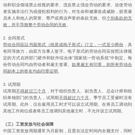
动和职业领域禁止歧视的要求、违反禁止强迫劳动的要求、迫使劳动
者实施非法行为或侵犯权利的行为，对生命和健康造成威胁，损害雇
员本人和他人的荣誉、尊严或商业声誉的条款无效。但
个别条款的无
效，并不导致整个劳动合同的无效
。
2. 合同形式
劳动合同应以书面形式（纸质或电子形式）订立，一式至少两份
，具
有同等效力，由双方当事人签字。电子形式的劳动合同应按照法律规
定的方式在跨部门硬件和软件综合体“国家统一劳动系统”中制定。每
份劳动合同均由劳动者和雇主签署。
如果雇主有印章，则所有劳动合
同副本上的签名均由印章证明
。
3. 试用期
试用期
不得超过三个月
，对于组织负责人、副负责人、总会计师和组
织单独部门的负责人，试用期
不得超过六个月
。季节员工受雇时没有
试用期。此外，仅在雇用员工时才可以设立试用期。在将员工调动到
其他工作岗位或者将员工借调到其他雇主时，不允许设立试用期。
（三）工资发放与社会保障
中国工资发放周期通常为月薪制，且需在法定时间内全额支付，同时