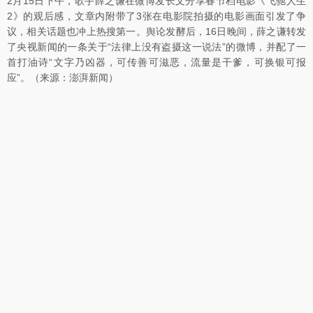
2月15日下午，歌手薛之谦在微博发长文分享春节档电影《飞驰人生
2》的观后感，文章内附带了3张在电影院拍摄的电影画面引发了争
议，相关话题也冲上热搜第一。舆论发酵后，16日晚间，薛之谦转发
了央视新闻的一条关于“法律上没有盗摄这一说法”的微博，并配了一
首打油诗“文字乃凶器，可传善可滋恶，流量是干爹，可换银可报
应”。（来源：澎湃新闻）