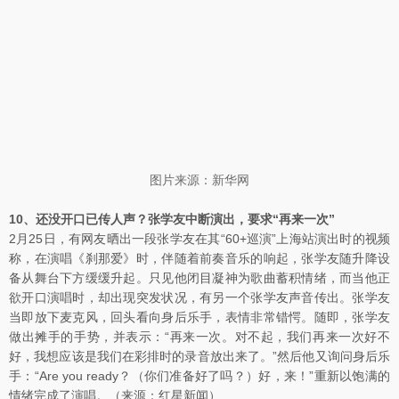
图片来源：新华网
10、还没开口已传人声？张学友中断演出，要求“再来一次”
2月25日，有网友晒出一段张学友在其“60+巡演”上海站演出时的视频
称，在演唱《刹那爱》时，伴随着前奏音乐的响起，张学友随升降设
备从舞台下方缓缓升起。只见他闭目凝神为歌曲蓄积情绪，而当他正
欲开口演唱时，却出现突发状况，有另一个张学友声音传出。张学友
当即放下麦克风，回头看向身后乐手，表情非常错愕。随即，张学友
做出摊手的手势，并表示：“再来一次。对不起，我们再来一次好不
好，我想应该是我们在彩排时的录音放出来了。”然后他又询问身后乐
手：“Are you ready？（你们准备好了吗？）好，来！”重新以饱满的
情绪完成了演唱。（来源：红星新闻）