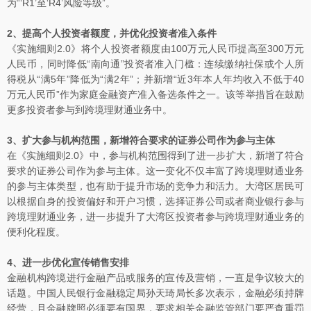
为“‘R1’至‘R4’风险等级”。
2、提高个人投资者额度，并优化投资者准入条件
《实施细则2.0》将个人投资者额度由100万元人民币提高至300万元
人民币，同时降低“南向通”投资者准入门槛：连续缴纳社保或个人所
得税从“满5年”降低为“满2年”；并新增“近3年本人年均收入不低于40
万元人民币”作为家庭金融资产准入备选条件之一。该等举措旨在鼓励
更多投资者参与到跨境理财通业务中。
3、扩大参与机构范围，新增符合要求的证券公司作为参与主体
在《实施细则2.0》中，参与机构范围得到了进一步扩大，新增了符合
要求的证券公司作为参与主体。这一变化不仅丰富了跨境理财通业务
的参与主体类型，也有助于提升市场的竞争力和活力。大湾区居民可
以根据自身的投资偏好和开户习惯，选择证券公司或者商业银行参与
跨境理财通业务，进一步提升了大湾区投资者参与跨境理财通业务的
便利化程度。
4、进一步优化宣传销售安排
金融机构跨境进行金融产品或服务的宣传及营销，一直是争议较大的
话题。中国人民银行金融稳定局孙天琦局长多次表示，金融必须持牌
经营，且金融牌照必须要有国界，要求相关金融监管部门要严查重罚