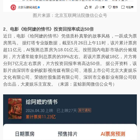
图片来源：北京互联网法院微信公众号
2、电影《给阿嬷的情书》投资回报率或达50倍
近日，电影《给阿嬷的情书》凭借质朴真挚的故事风格，一跃成为票
房黑马。 据灯塔专业版数据，截至5月26日上午11时，该片累计票房
超11亿元，AI预测总票房为18.01亿元。按照国内电影市场的分账规
则，片方通常能拿到总票房的39%左右。若该片票房破18亿，片方将
分到7亿元左右票房，片方投资回报率将高达50倍。 据公开资料，该
影片由深圳市金蚂蚁影视传媒有限公司、港股上市公司北京大麦娱乐
文化有限公司、荣德控股集团有限公司、深圳市立春影业有限公司联
合出品，大麦娱乐主宣发。（来源：蓝鲸新闻微信公众号）