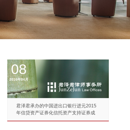
08
2016年04月
君泽君承办的中国进出口银行进元2015
年信贷资产证券化信托资产支持证券成
功...