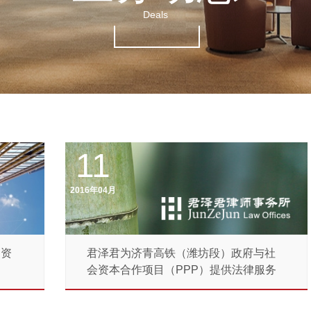
Deals
11
2016年04月
司资
君泽君为济青高铁（潍坊段）政府与社
会资本合作项目（PPP）提供法律服务