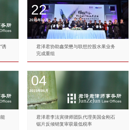
22
2015年12月
“诱
君泽君协助鑫荣懋与联想控股水果业务
完成重组
04
2015年06月
阳能
君泽君李法寅律师团队代理美国金刚石
锯片反倾销复审获最低税率