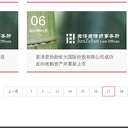
06
2015年03月
西亚
君泽君协助钜大国际控股有限公司成功
反向收购资产并重新上市
上一页
1
2
...
13
14
15
16
17
18