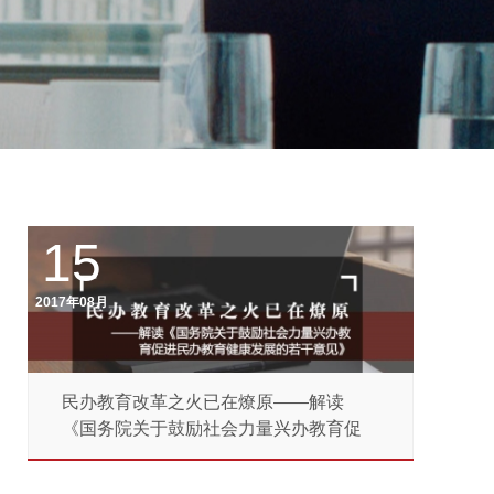
15
2017年08月
民办教育改革之火已在燎原——解读
《国务院关于鼓励社会力量兴办教育促
进...