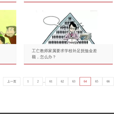
13
2017年02月
工亡教师家属要求学校补足抚恤金差
额，怎么办？
上一页
1
2
...
61
62
63
64
65
66