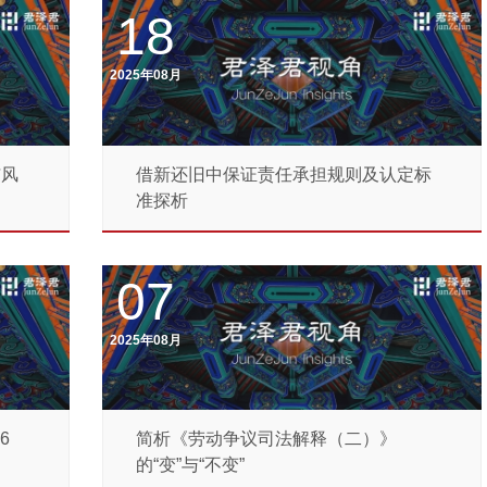
18
2025年08月
与风
借新还旧中保证责任承担规则及认定标
准探析
07
2025年08月
6
简析《劳动争议司法解释（二）》
的“变”与“不变”