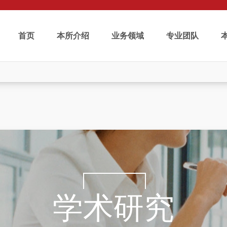
首页
本所介绍
业务领域
专业团队
学术研究