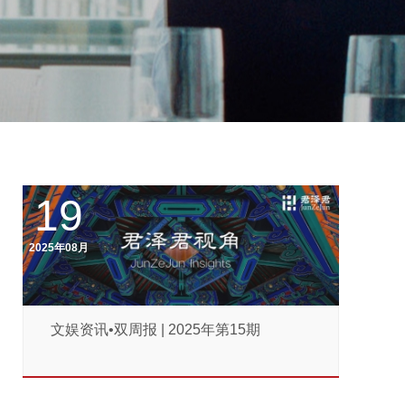
19
2025年08月
文娱资讯•双周报 | 2025年第15期